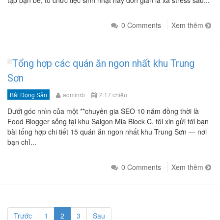
tập bạn bè, tổ chức tiệc sinh nhật hay đơn giản là xả stress sau...
0 Comments
Xem thêm
Tổng hợp các quán ăn ngon nhất khu Trung
Sơn
Bất Động Sản
adminrb
2:17 chiều
Dưới góc nhìn của một **chuyên gia SEO 10 năm đồng thời là
Food Blogger sống tại khu Saigon Mia Block C, tôi xin gửi tới bạn
bài tổng hợp chi tiết 15 quán ăn ngon nhất khu Trung Sơn — nơi
bạn chỉ...
0 Comments
Xem thêm
Trước
1
2
3
Sau