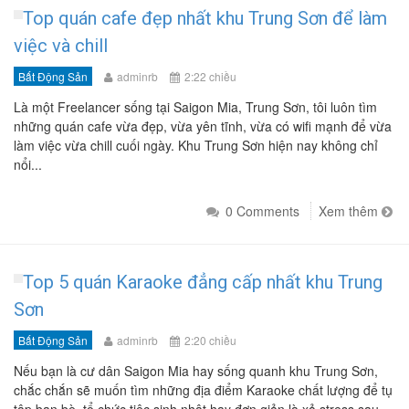
Top quán cafe đẹp nhất khu Trung Sơn để làm
việc và chill
Bất Động Sản
adminrb
2:22 chiều
Là một Freelancer sống tại Saigon Mia, Trung Sơn, tôi luôn tìm
những quán cafe vừa đẹp, vừa yên tĩnh, vừa có wifi mạnh để vừa
làm việc vừa chill cuối ngày. Khu Trung Sơn hiện nay không chỉ
nổi...
0 Comments
Xem thêm
Top 5 quán Karaoke đẳng cấp nhất khu Trung
Sơn
Bất Động Sản
adminrb
2:20 chiều
Nếu bạn là cư dân Saigon Mia hay sống quanh khu Trung Sơn,
chắc chắn sẽ muốn tìm những địa điểm Karaoke chất lượng để tụ