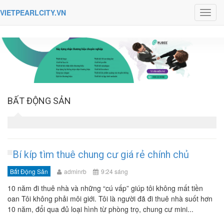
VIETPEARLCITY.VN
Toggl
navig
BẤT ĐỘNG SẢN
Bí kíp tìm thuê chung cư giá rẻ chính chủ
Bất Động Sản
adminrb
9:24 sáng
10 năm đi thuê nhà và những “cú vấp” giúp tôi không mất tiền
oan Tôi không phải môi giới. Tôi là người đã đi thuê nhà suốt hơn
10 năm, đổi qua đủ loại hình từ phòng trọ, chung cư mini...