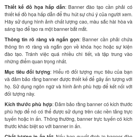
Thiết kế đồ họa hấp dẫn
: Banner đào tạo cần phải có
thiết kế đồ họa hấp dẫn để thu hút sự chú ý của người xem.
Hãy sử dụng hình ảnh chất lượng cao, màu sắc hài hòa và
sáng tạo để tạo ra một banner bắt mắt.
Thông tin rõ ràng và ngắn gọn
: Banner cần phải chứa
thông tin rõ ràng và ngắn gọn về khóa học hoặc sự kiện
đào tạo. Tránh việc quá nhiều chi tiết, và tập trung vào
những điểm quan trọng nhất.
Mục tiêu đối tượng
: Hiểu rõ đối tượng mục tiêu của bạn
và đảm bảo rằng banner được thiết kế để gây ấn tượng với
họ. Sử dụng ngôn ngữ và hình ảnh phù hợp để kết nối với
đối tượng này.
Kích thước phù hợp
: Đảm bảo rằng banner có kích thước
phù hợp để nó có thể được sử dụng trên các nền tảng trực
tuyến hoặc in ấn. Thông thường, banner trực tuyến có kích
thước khác biệt so với banner in ấn.
Chất lượng in ấn tốt
: Nếu bạn quyết định in banner đào