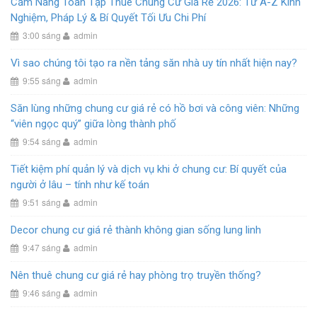
Cẩm Nang Toàn Tập Thuê Chung Cư Giá Rẻ 2026: Từ A-Z Kinh
Nghiệm, Pháp Lý & Bí Quyết Tối Ưu Chi Phí
3:00 sáng
admin
Vì sao chúng tôi tạo ra nền tảng săn nhà uy tín nhất hiện nay?
9:55 sáng
admin
Săn lùng những chung cư giá rẻ có hồ bơi và công viên: Những
“viên ngọc quý” giữa lòng thành phố
9:54 sáng
admin
Tiết kiệm phí quản lý và dịch vụ khi ở chung cư: Bí quyết của
người ở lâu – tính như kế toán
9:51 sáng
admin
Decor chung cư giá rẻ thành không gian sống lung linh
9:47 sáng
admin
Nên thuê chung cư giá rẻ hay phòng trọ truyền thống?
9:46 sáng
admin