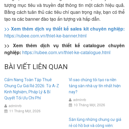
tượng mục tiêu và truyền đạt thông tin một cách hiệu quả.
Bằng cách tuân thủ các tiêu chí quan trọng này, bạn có thể
tạo ra các banner đào tạo ấn tượng và hấp dẫn.
>> Xem thêm dịch vụ thiết kế sales kit chuyên nghiệp:
https://rubee.com.vn/thiet-ke-banner.html
>> Xem thêm dịch vụ thiết kế catalogue chuyên
nghiệp:
https://rubee.com.vn/thiet-ke-catalogue.html
BÀI VIẾT LIÊN QUAN
Cẩm Nang Toàn Tập Thuê
Vì sao chúng tôi tạo ra nền
Chung Cư Giá Rẻ 2026: Từ A-Z
tảng săn nhà uy tín nhất hiện
Kinh Nghiệm, Pháp Lý & Bí
nay?
Quyết Tối Ưu Chi Phí
adminrb
10 Tháng Một, 2026
adminrb
11 Tháng Một, 2026
Săn lùng những chung cư giá
rẻ có hồ bơi và công viên: